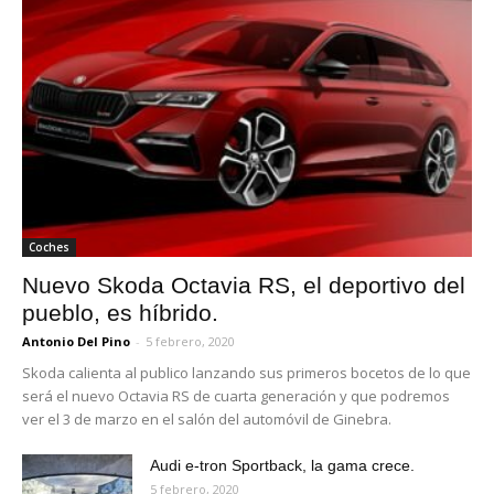
Coches
Nuevo Skoda Octavia RS, el deportivo del
pueblo, es híbrido.
Antonio Del Pino
-
5 febrero, 2020
Skoda calienta al publico lanzando sus primeros bocetos de lo que
será el nuevo Octavia RS de cuarta generación y que podremos
ver el 3 de marzo en el salón del automóvil de Ginebra.
Audi e-tron Sportback, la gama crece.
5 febrero, 2020