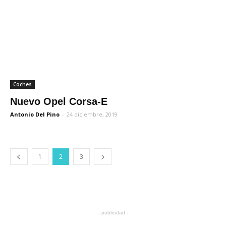
Coches
Nuevo Opel Corsa-E
Antonio Del Pino
-
24 diciembre, 2019
1
2
3
- publicidad -