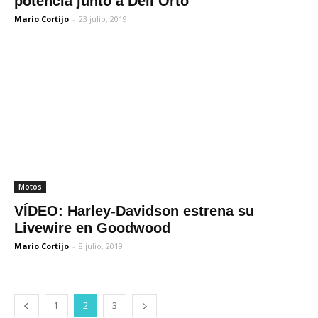
potencia junto a Dell’Orto
Mario Cortijo
-
23 julio, 2019
Motos
VÍDEO: Harley-Davidson estrena su
Livewire en Goodwood
Mario Cortijo
-
8 julio, 2019
1
2
3