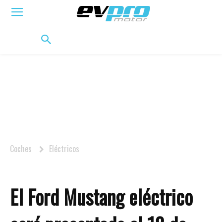
ELÉCTRICOS
HÍBRIDOS
HÍBRIDOS ENCHUFABLES
MOVILIDAD
BIFUEL
MO
Coches
Eléctricos
El Ford Mustang eléctrico