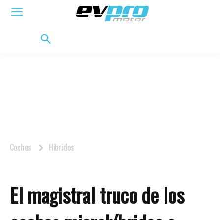
ELÉCTRICOS
HÍBRIDOS
HÍBRIDOS ENCHUFABLES
MOVILIDAD
BIFUEL
MO
Coches
Híbridos
El magistral truco de los