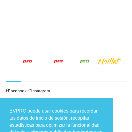
NUESTROS PRODUCTOS EDITORIALES
SÍGUENOS
Facebook
Instagram
TRABAJAMOS EN
EVPRO puede usar cookies para recordar
tus datos de inicio de sesión, recopilar
Carretera de Fuencarral, 44
estadísticas para optimizar la funcionalidad
Edificio 9, loft 1 – 28108 Alcobendas (Madrid)