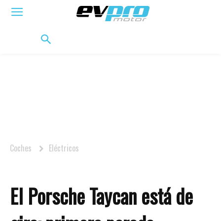
ELÉCTRICOS
HÍBRIDOS
HÍBRIDOS ENCHUFABLES
MOVILIDAD
BIFUEL
MO
Coches
Eléctricos
El Porsche Taycan está de