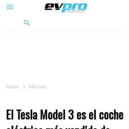
ELÉCTRICOS
HÍBRIDOS
HÍBRIDOS ENCHUFABLES
MOVILIDAD
BIFUEL
MO
Coches
Eléctricos
El Tesla Model 3 es el coche