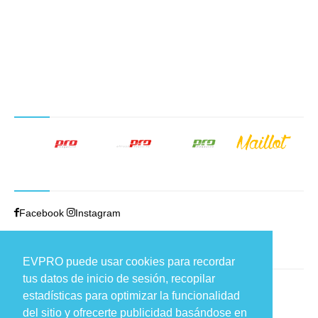
NUESTROS PRODUCTOS EDITORIALES
SÍGUENOS
Facebook
Instagram
TRABAJAMOS EN
EVPRO puede usar cookies para recordar
tus datos de inicio de sesión, recopilar
Carretera de Fuencarral, 44
estadísticas para optimizar la funcionalidad
Edificio 9, loft 1 – 28108 Alcobendas (Madrid)
del sitio y ofrecerte publicidad basándose en