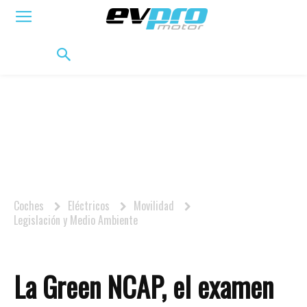
ELÉCTRICOS
HÍBRIDOS
HÍBRIDOS ENCHUFABLES
MOVILIDAD
BIFUEL
MO
Coches
Eléctricos
Movilidad
Legislación y Medio Ambiente
La Green NCAP, el examen