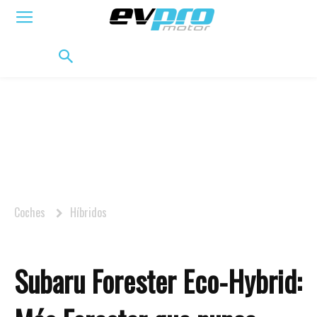
ELÉCTRICOS
HÍBRIDOS
HÍBRIDOS ENCHUFABLES
MOVILIDAD
BIFUEL
MO
Coches
Híbridos
Subaru Forester Eco-Hybrid: