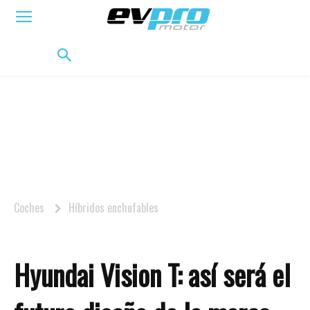
ELÉCTRICOS
HÍBRIDOS
HÍBRIDOS ENCHUFABLES
MOVILIDAD
BIFUEL
MO
Coches
Híbridos enchufables
Hyundai Vision T: así será el