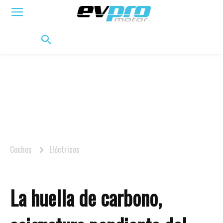
ELÉCTRICOS
HÍBRIDOS
HÍBRIDOS ENCHUFABLES
MOVILIDAD
BIFUEL
MO
Coches
Eléctricos
La huella de carbono,