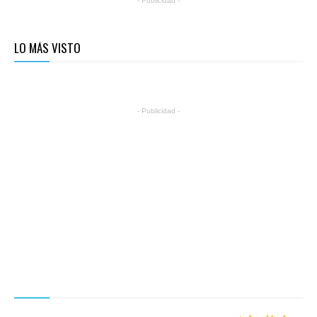
- Publicidad -
LO MÁS VISTO
- Publicidad -
NUESTROS PRODUCTOS EDITORIALES