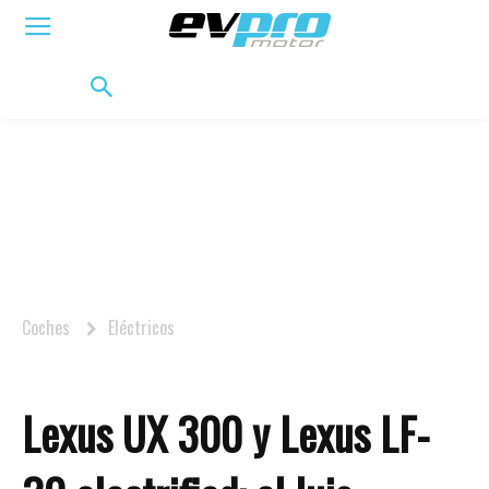
ELÉCTRICOS
HÍBRIDOS
HÍBRIDOS ENCHUFABLES
MOVILIDAD
BIFUEL
MO
Coches
Eléctricos
Lexus UX 300 y Lexus LF-