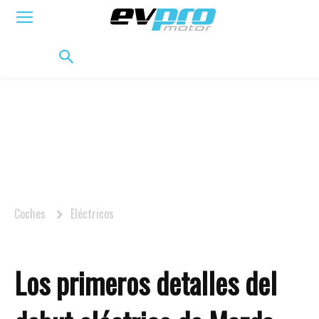
ELÉCTRICOS
HÍBRIDOS
HÍBRIDOS ENCHUFABLES
MOVILIDAD
BIFUEL
MO
Coches
Eléctricos
Los primeros detalles del