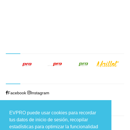
NUESTROS PRODUCTOS EDITORIALES
SÍGUENOS
Facebook
Instagram
TRABAJAMOS EN
EVPRO puede usar cookies para recordar
tus datos de inicio de sesión, recopilar
Carretera de Fuencarral, 44
estadísticas para optimizar la funcionalidad
Edificio 9, loft 1 – 28108 Alcobendas (Madrid)