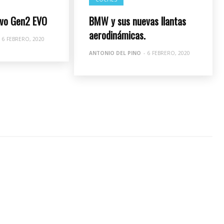
evo Gen2 EVO
BMW y sus nuevas llantas
aerodinámicas.
6 FEBRERO, 2020
ANTONIO DEL PINO
-
6 FEBRERO, 2020