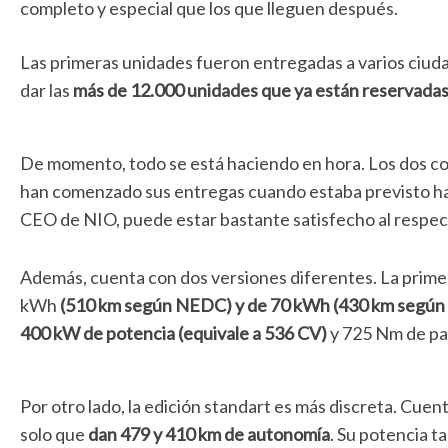
completo y especial que los que lleguen después.
Las primeras unidades fueron entregadas a varios ciud
dar las
más de 12.000 unidades que ya están reservada
De momento, todo se está haciendo en hora. Los dos co
han comenzado sus entregas cuando estaba previsto hac
CEO de NIO, puede estar bastante satisfecho al respec
Además, cuenta con dos versiones diferentes. La primer
kWh
(510 km según NEDC) y de 70 kWh (430 km segú
400 kW de potencia (equivale a 536 CV)
y 725 Nm de pa
Por otro lado, la edición standart es más discreta. Cue
solo que
dan 479 y 410 km de autonomía
. Su potencia 