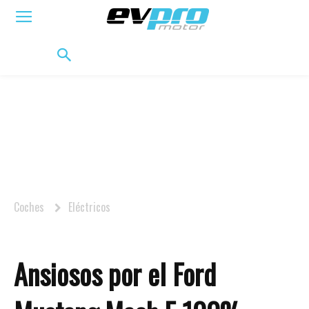
ELÉCTRICOS
HÍBRIDOS
HÍBRIDOS ENCHUFABLES
MOVILIDAD
BIFUEL
MO
Coches
Eléctricos
Ansiosos por el Ford