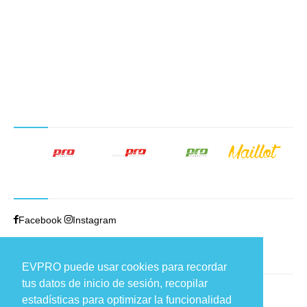
NUESTROS PRODUCTOS EDITORIALES
SÍGUENOS
Facebook
Instagram
TRABAJAMOS EN
EVPRO puede usar cookies para recordar
tus datos de inicio de sesión, recopilar
Carretera de Fuencarral, 44
estadísticas para optimizar la funcionalidad
Edificio 9, loft 1 – 28108 Alcobendas (Madrid)