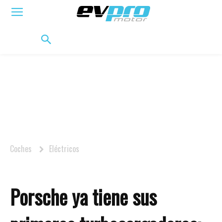
ELÉCTRICOS
HÍBRIDOS
HÍBRIDOS ENCHUFABLES
MOVILIDAD
BIFUEL
MO
Coches
Eléctricos
Porsche ya tiene sus