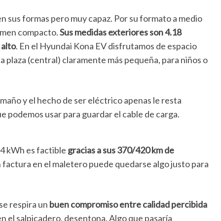
n sus formas pero muy capaz. Por su formato a medio
lumen compacto.
Sus medidas exteriores son 4.18
 alto
. En el Hyundai Kona EV disfrutamos de espacio
a plaza (central) claramente más pequeña, para niños o
maño y el hecho de ser eléctrico apenas le resta
e podemos usar para guardar el cable de carga.
 64 kWh es factible
gracias a sus 370/420 km de
n factura en el maletero puede quedarse algo justo para
 se respira un
buen compromiso entre calidad percibida
en el salpicadero, desentona. Algo que pasaría