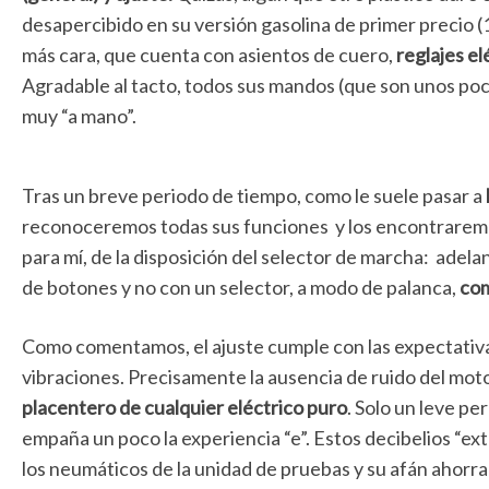
desapercibido en su versión gasolina de primer precio (1
más cara, que cuenta con asientos de cuero,
reglajes e
Agradable al tacto, todos sus mandos (que son unos poco
muy “a mano”.
Tras un breve periodo de tiempo, como le suele pasar a
reconoceremos todas sus funciones y los encontraremos 
para mí, de la disposición del selector de marcha: adela
de botones y no con un selector, a modo de palanca,
com
Como comentamos, el ajuste cumple con las expectativas
vibraciones. Precisamente la ausencia de ruido del moto
placentero de cualquier eléctrico puro
. Solo un leve p
empaña un poco la experiencia “e”. Estos decibelios “ex
los neumáticos de la unidad de pruebas y su afán ahorra