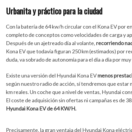
Urbanita y práctico para la ciudad
Con la batería de 64 kw/h circular con el Kona EV por 
completo de conceptos como velocidades de carga y apl
Después de un ajetreado día al volante,
recorriendo na
Kona EV que todavía figuran 250 km (estimados) por reco
duda, va sobrado de autonomía para el día a día por muy
Existe una versión del Hyundai Kona EV
menos prestaci
según nuestro radio de acción, sí tendremos que estar 
km reales. Un coche que a nivel de ventas, Hyundai con
El coste de adquisición sin ofertas ni campañas es de 
Hyundai Kona EV de 64 KW/H.
Precisamente, la gran ventaja del Hyundai Kona eléctri