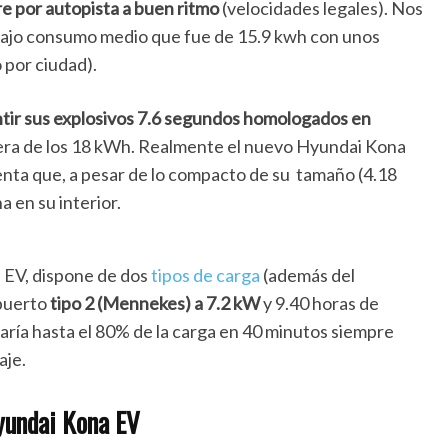
e por autopista a buen ritmo
(velocidades legales). Nos
bajo consumo medio que fue de 15.9 kwh con unos
 por ciudad).
ntir sus explosivos 7.6 segundos homologados en
era de los 18 kWh. Realmente el nuevo Hyundai Kona
nta que, a pesar de lo compacto de su tamaño (4.18
 en su interior.
 EV, dispone de dos
tipos de carga
(además del
 puerto
tipo 2 (Mennekes) a 7.2 kW
y 9.40 horas de
ría hasta el 80% de la carga en 40 minutos siempre
aje.
Hyundai Kona EV