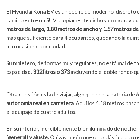
El Hyundai Kona EV es un coche de moderno, discreto e
camino entre un SUV propiamente dicho y un monovo
metros de largo, 1.80 metros de ancho y 1.57 metros de
más que suficiente para 4 ocupantes, quedando la quint
uso ocasional por ciudad.
Su maletero, de formas muy regulares, no está mal de ta
capacidad.
332 litros o 373
incluyendo el doble fondo qu
Otra cuestión es la de viajar, algo que con la batería de
autonomía real en carretera
. Aquí los 4.18 metros pasa
el equipaje de cuatro adultos.
En su interior, increíblemente bien iluminado de noche,
(general) y ajuste.
Quizás, algún que otro plástico duro 