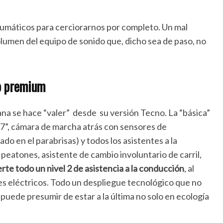
umáticos para cerciorarnos por completo. Un mal
umen del equipo de sonido que, dicho sea de paso, no
o premium
na se hace “valer” desde su versión Tecno. La “básica”
 17”, cámara de marcha atrás con sensores de
ado en el parabrisas) y todos los asistentes a la
 peatones, asistente de cambio involuntario de carril,
erte todo un nivel 2 de asistencia a la conducción
, al
jes eléctricos. Todo un despliegue tecnológico que no
uede presumir de estar a la última no solo en ecología