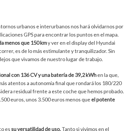
entornos urbanos e interurbanos nos hará olvidarnos por
icaciones GPS para encontrar los puntos en el mapa.
da menos que 150 km
y ver en el display del Hyundai
rrer, es de lo más estimulante y tranquilizador. Sin
 lejos que vivamos de nuestro lugar de trabajo.
onal con 136 CV y una batería de 39,2 kWh
en la que,
más atentos a autonomía final que rondará los 180/220
sidera residual frente a este coche que hemos probado.
38.500 euros, unos 3.500 euros menos que
el potente
co es
su versatilidad de uso.
Tanto si vivimos en el