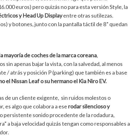
6.000 euros) pero quizás no para esta versión Style, la
léctricos y Head Up Display
entre otras sutilezas.
s) y botones, junto con la pantalla táctil de 8” quedan
la mayoría de coches de la marca coreana
,
sin apenas bajar la vista, con la salvedad, al menos
nte / atrás y posición P (parking) que también es a base
o el Nissan Leaf o su hermano el Kia Niro EV.
 de un cliente exigente, sin ruidos molestos o
r, es algo que colabora a ese
rodar silencioso y
ero persistente sonido procedente de la rodadura,
tra” a baja velocidad quizás tengan como responsables a
dor.