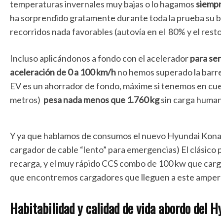
temperaturas invernales muy bajas o lo hagamos
siempr
ha sorprendido gratamente durante toda la prueba su 
recorridos nada favorables (autovía en el 80% y el resto
Incluso aplicándonos a fondo con el acelerador
para se
aceleración de 0 a 100 km/h
no hemos superado la barr
EV es un ahorrador de fondo, máxime si tenemos en cue
metros)
pesa nada menos que 1.760 kg
sin carga humana
Y ya que hablamos de consumos el nuevo Hyundai Kona
cargador de cable “lento” para emergencias) El clásico
recarga, y el muy rápido CCS combo de 100 kw que carga
que encontremos cargadores que lleguen a este amper
Habitabilidad y calidad de vida abordo del 