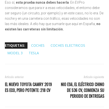
Eso sí,
esta prueba nunca debes hacerla
. En EVPro
consideramos que para ir a esas velocidades, el entorno debe
ser seguro (un circuito, por ejemplo) y en este caso, no lo era. De
noche y en una carretera con tráfico, esas velocidades no son
las más ideales. A ello hay que sumarle que aquí en España,
no
existen las carreteras sin limitación.
ETIQUETAS:
COCHES
COCHES ELECTRICOS
MODEL 3
TESLA
Artículo anterior
Artículo siguiente
EL NUEVO TOYOTA CAMRY 2019
NIO ES6, EL ELÉCTRICO CHINO
ES ECO, PERO POTENTE: 218 CV
DE 536 CV, COMIENZA SU
PERIODO DE ENTREGAS