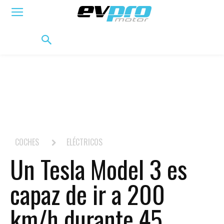
ELÉCTRICOS
HÍBRIDOS
HÍBRIDOS ENCHUFABLES
MOVILIDAD
BIFUEL
MO
COCHES
ELÉCTRICOS
Un Tesla Model 3 es
capaz de ir a 200
km/h durante 45