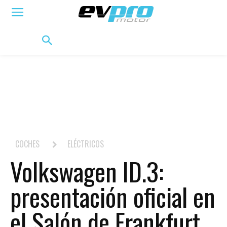
ELÉCTRICOS
HÍBRIDOS
HÍBRIDOS ENCHUFABLES
MOVILIDAD
BIFUEL
MO
COCHES
ELÉCTRICOS
Volkswagen ID.3:
presentación oficial en
el Salón de Frankfurt