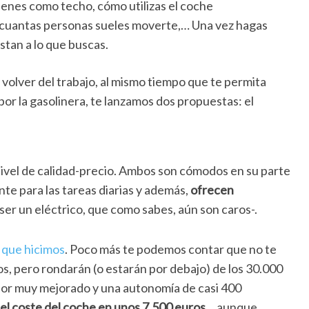
enes como techo, cómo utilizas el coche
n cuantas personas sueles moverte,… Una vez hagas
stan a lo que buscas.
y volver del trabajo, al mismo tiempo que te permita
por la gasolinera, te lanzamos dos propuestas: el
ivel de calidad-precio. Ambos son cómodos en su parte
te para las tareas diarias y además,
ofrecen
ser un eléctrico, que como sabes, aún son caros-.
 que hicimos
. Poco más te podemos contar que no te
s, pero rondarán (o estarán por debajo) de los 30.000
rior muy mejorado y una autonomía de casi 400
 el coste del coche en unos 7.500 euros…
aunque