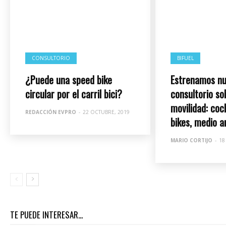
CONSULTORIO
BIFUEL
¿Puede una speed bike
Estrenamos nu
circular por el carril bici?
consultorio so
movilidad: coc
REDACCIÓN EVPRO
-
22 OCTUBRE, 2019
bikes, medio 
MARIO CORTIJO
-
18
TE PUEDE INTERESAR...