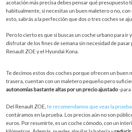
acotación más precisa debes pensar qué presupuesto ti
habitualmente, si necesitas un buen maletero o no, co
esto, sabrás a la perfección que dos o tres coches se aju
Pero lo cierto es que si buscas un coche urbano para ir 
disfrutar de los fines de semana sin necesidad de pasar 
Renault ZOE y el Hyundai Kona.
Te decimos estos dos coches porque ofrecen un buen n
trasera, cuentan con un maletero pequeño pero suficien
autonomías bastante altas por un precio ajustado
-para 
Del Renault ZOE,
te recomendamos que veas la prueba
contáramos en la prueba. Los precios aún no son público
euros. Por resumirte, es un coche cómodo, con un inte
kilómetros. Además, puedes alquilar la batería y
reducir