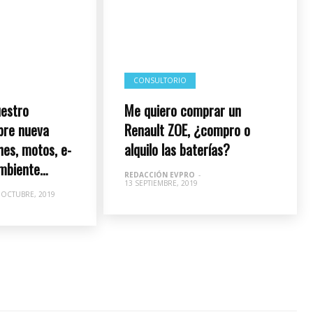
CONSULTORIO
estro
Me quiero comprar un
bre nueva
Renault ZOE, ¿compro o
hes, motos, e-
alquilo las baterías?
ambiente…
REDACCIÓN EVPRO
-
13 SEPTIEMBRE, 2019
 OCTUBRE, 2019