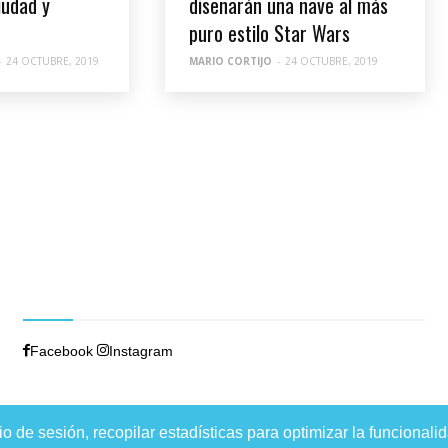
iudad y
diseñarán una nave al más
puro estilo Star Wars
-
24 OCTUBRE, 2019
MARIO CORTIJO
-
24 OCTUBRE, 2019
SÍGUENOS
Facebook
Instagram
de sesión, recopilar estadísticas para optimizar la funcionalid