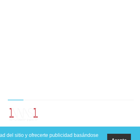
TRABAJAMOS EN
Carretera de Fuencarral, 44
Edificio 9, loft 1 – 28108 Alcobendas (Madrid)
ad del sitio y ofrecerte publicidad basándose
Acepto