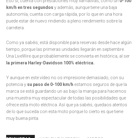
Eso sí, cuenta con prestaciones muy llamativas, como un
0-100
km/h en tres segundos
y además, aunque tiene una baja
autonomía, cuenta con carga rápida, por lo que en una hora
puede estar de nuevo rindiendo a pleno rendimiento sobre la
carretera.
Como ya sabéis, está disponible para reservas desde hace algún
tiempo, porque las primeras unidades llegarán en septiembre.
Una LiveWire que probablemente se convierta en histórica, al ser
la primera Harley-Davidson 100% eléctrica.
Y aunque en este vídeo no os impresione demasiado, con su
potencia y
su paso de 0-100 km/h
estamos seguros de que la
marca se está guardando un as bajo la manga para hacernos
una muestra muy espectacular de todas las posibilidades que
ofrece esta moto eléctrica. Así que ya sabéis, quedaos atentos
de lo que suceda con esta moto porque lo cierto es que tiene
muy buena pinta.