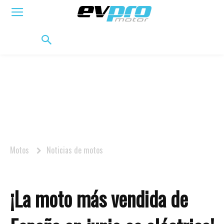
ELÉCTRICOS
HÍBRIDOS
HÍBRIDOS ENCHUFABLES
MOVILIDAD
BIFUEL
MO
Motos
Noticias de motos
¡La moto más vendida de