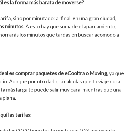
l es la forma más barata de moverse?
rifa, sino por minutado: al final, en una gran ciudad,
os minutos
. A esto hay que sumarle el aparcamiento,
ahorrarás los minutos que tardas en buscar acomodo a
ideal es comprar paquetes de eCooltra o Muving
, ya que
io. Aunque por otro lado, si calculas que tu viaje dura
uta más larga te puede salir muy cara, mientras que una
 plana.
uí las tarifas:
sde las 00.00 tiene tarifa nocturna: 0,24 por minuto.