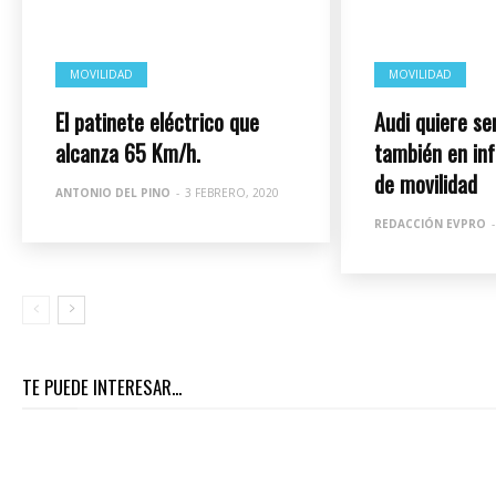
MOVILIDAD
MOVILIDAD
El patinete eléctrico que
Audi quiere ser
alcanza 65 Km/h.
también en in
de movilidad
ANTONIO DEL PINO
-
3 FEBRERO, 2020
REDACCIÓN EVPRO
-
TE PUEDE INTERESAR...