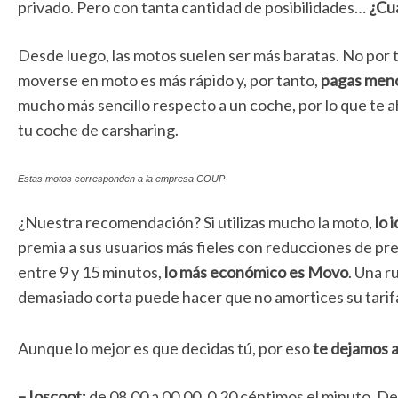
privado. Pero con tanta cantidad de posibilidades…
¿Cuá
Desde luego, las motos suelen ser más baratas. No por ta
moverse en moto es más rápido y, por tanto,
pagas men
mucho más sencillo respecto a un coche, por lo que te 
tu coche de carsharing.
Estas motos corresponden a la empresa COUP
¿Nuestra recomendación? Si utilizas mucho la moto,
lo 
premia a sus usuarios más fieles con reducciones de prec
entre 9 y 15 minutos,
lo más económico es Movo
. Una r
demasiado corta puede hacer que no amortices su tarifa
Aunque lo mejor es que decidas tú, por eso
te dejamos aq
– Ioscoot:
de 08.00 a 00.00, 0,20 céntimos el minuto. De