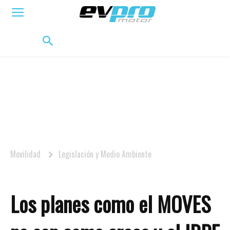
ELÉCTRICOS
HÍBRIDOS
HÍBRIDOS ENCHUFABLES
MOVILIDAD
BIFUEL
MO
Movilidad
Legislación y Medio Ambiente
Los planes como el MOVES