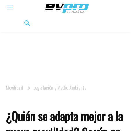
ELÉCTRICOS
HÍBRIDOS
HÍBRIDOS ENCHUFABLES
MOVILIDAD
BIFUEL
MO
Movilidad
Legislación y Medio Ambiente
¿Quién se adapta mejor a la