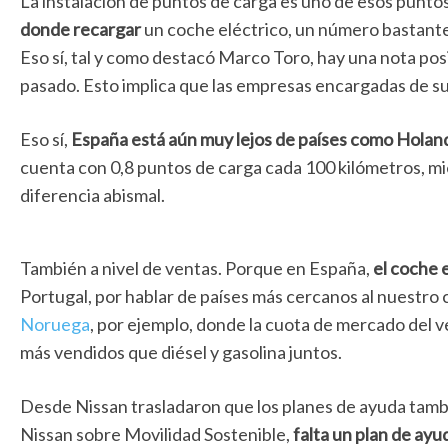
La instalación de puntos de carga es uno de esos punto
donde recargar
un coche eléctrico, un número bastante 
Eso sí, tal y como destacó Marco Toro, hay una nota pos
pasado. Esto implica que las empresas encargadas de su
Eso sí,
España está aún muy lejos de países como Holand
cuenta con 0,8 puntos de carga cada 100 kilómetros, mien
diferencia abismal.
También a nivel de ventas. Porque en España,
el coche 
Portugal, por hablar de países más cercanos al nuestro 
Noruega
, por ejemplo, donde la cuota de mercado del v
más vendidos que diésel y gasolina juntos.
Desde Nissan trasladaron que los planes de ayuda tambi
Nissan sobre Movilidad Sostenible,
falta un plan de ayu