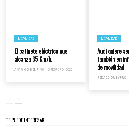
MOVILIDAD
MOVILIDAD
El patinete eléctrico que
Audi quiere ser
alcanza 65 Km/h.
también en in
de movilidad
ANTONIO DEL PINO
-
3 FEBRERO, 2020
REDACCIÓN EVPRO
-
TE PUEDE INTERESAR...