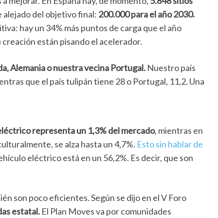
s a mejorar. En España hay, de momento,
5.848 sitios
alejado del objetivo final:
200.000 para el año 2030.
itiva: hay un 34% más puntos de carga que el año
 creación están pisando el acelerador.
a, Alemania o nuestra vecina Portugal.
Nuestro país
tras que el país tulipán tiene 28 o Portugal, 11,2. Una
eléctrico representa un 1,3% del mercado
, mientras en
culturalmente, se alza hasta un 4,7%.
Esto sin hablar de
ehículo eléctrico está en un 56,2%. Es decir, que son
én son poco eficientes. Según se dijo en el V Foro
das estatal.
El Plan Moves va por comunidades